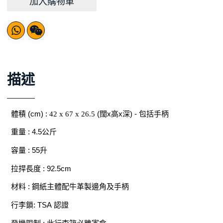
加入購物車
描述
體積
(cm) :
(
闊
x
高
x
深
) -
包括手柄
42 x 67 x 26.5
重量
: 4.5
公斤
容量
: 55
升
拉捍長度
: 92.5cm
材料
:
鋼紙主體配牛革製邊角及手柄
行李鎖
: TSA
認證