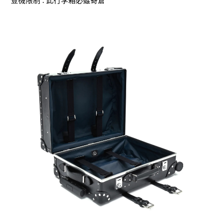
登機限制
:
此行李箱必雖寄倉